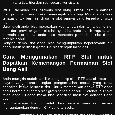
yang tiba-tiba dan rugi secara konsisten.
Walau terkesan tips bermain slot yang simpel namun dengan
mengikuti panduan ini akan mencegah anda rugi. Modal anda bisa
terjaga untuk bermain di game slot lainnya yang tersedia di situs
ini.
Barangkali anda bisa merasakan keuntungan dari tema game slot
atau dari provider game slot lainnya. Jika anda masih ragu dalam
bermain slot maka anda bisa mencoba permainan slot demo
terlebih dahulu.
Dengan demo slot anda bisa mengumpulkan kepercayaan diri
anda untuk bermain game judi slot dengan uang asli.
Cara Menggunakan RTP Slot untuk
Dapatkan Kemenangan Permainan Slot
Uang Asli
Anda mungkin sudah familiar dengan rtp slot. RTP adalah return to
player yang berarti tingkat pengembalian modal yang anda
dapatkan ketika bermain slot. Untuk memastikan angka RTP anda
perlu bermain di demo slot gratis terlebih dahulu. Setelah RTP slot
telah anda uji coba maka bisa langsung main slot dengan uang
asli.
Ikuti beberapa tips ini untuk bisa segera main slot secara
menguntungkan dengan RTP yang tersedia.