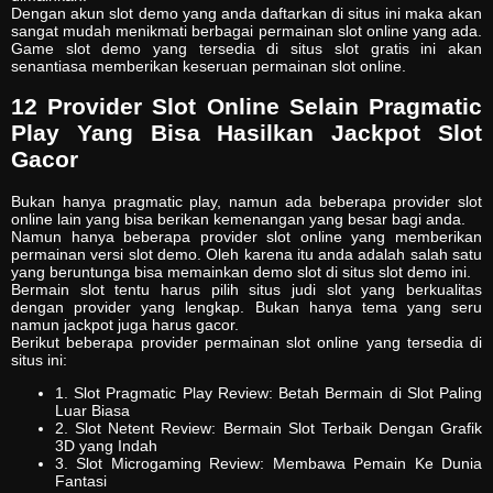
Dengan akun slot demo yang anda daftarkan di situs ini maka akan
sangat mudah menikmati berbagai permainan slot online yang ada.
Game slot demo yang tersedia di situs slot gratis ini akan
senantiasa memberikan keseruan permainan slot online.
12 Provider Slot Online Selain Pragmatic
Play Yang Bisa Hasilkan Jackpot Slot
Gacor
Bukan hanya pragmatic play, namun ada beberapa provider slot
online lain yang bisa berikan kemenangan yang besar bagi anda.
Namun hanya beberapa provider slot online yang memberikan
permainan versi slot demo. Oleh karena itu anda adalah salah satu
yang beruntunga bisa memainkan demo slot di situs slot demo ini.
Bermain slot tentu harus pilih situs judi slot yang berkualitas
dengan provider yang lengkap. Bukan hanya tema yang seru
namun jackpot juga harus gacor.
Berikut beberapa provider permainan slot online yang tersedia di
situs ini:
1. Slot Pragmatic Play Review: Betah Bermain di Slot Paling
Luar Biasa
2. Slot Netent Review: Bermain Slot Terbaik Dengan Grafik
3D yang Indah
3. Slot Microgaming Review: Membawa Pemain Ke Dunia
Fantasi