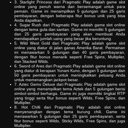
3. Starlight Princess dari Pragmatic Play adalah game slot
online yang penuh warna dan bersemangat untuk para
pemain. Game ini menampilkan 5 gulungan dan 25 garis
pembayaran, dengan beberapa fitur bonus unik yang bisa
Anda dapatkan.
4. Sugar Rush dari Pragmatic Play adalah game slot online
dengan tema gula dan santan. Game ini memiliki 5 gulungan
dan 25 garis pembayaran yang akan membuat Anda
mendapatkan jumlah uang yang besar jika beruntung.
5. Wild West Gold dari Pragmatic Play adalah game slot
online yang diatur di jalan ganas Amerika Barat. Permainan
ini menawarkan 5 gulungan dan 40 garis pembayaran,
dengan fitur bonus menarik seperti Free Spins, Multiplier,
dan Stacked Wilds.
6. Sword of Ares dari Pragmatic Play adalah game slot online
yang diatur di kerajaan Yunani Kuno, dengan 5 gulungan dan
50 garis pembayaran untuk meningkatkan peluang Anda
untuk memenangkan jackpot besar.
7. Aztec Gems Deluxe dari Pragmatic Play adalah game slot
online yang menampilkan tema Aztek dan 5 gulungan berisi
simbol-simbol berharga. Game ini juga memiliki tingkat RTP
yang tinggi serta fitur bonus seperti Wilds, Free Spins, dan
Multiplier.
8. Hot Chilli dari Pragmatic Play adalah slot online
menyenangkan dengan tema burung chili. Game ini
menawarkan 5 gulungan dan 25 garis pembayaran, serta
fitur bonus seperti Wilds, Sticky Wilds, Free Spins, dan juga
Multiplier.