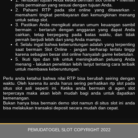
1. Tentukan tujuan Anda ketika bermain slot online - memilih
jenis permainan yang sesuai dengan tujuan Anda.
2. Pahami RTP pada slot online yang ditawarkan -
memahami tingkat pembayaran dan kemungkinan menang
untuk setiap slot.
3. Pastikan Anda mengikuti aturan umum keuangan sambil
bermain - bertaruh dengan anggaran yang dapat Anda
cairkan, tetap berpegang pada batas waktu, dan tidak
pernah berjudi lebih dari yang Anda mampu.
4. Selalu ingat bahwa keberuntungan adalah yang terpenting
saat bermain Slot Online - jangan berharap terlalu tinggi
karena sebagian besar slot online hanyalah game kebetulan.
5. Ikuti tips dan trik untuk meningkatkan peluang Anda
menang - lakukan penelitian lebih lanjut tentang cara terbaik
untuk membawa keberuntungan.
Perlu anda ketahui bahwa nilai RTP bisa berubah seiring dengan
waktu. Oleh karena itu anda harus sering perhatikan rtp slot pada
situs slot asli seperti ini. Ketika anda bermain di agen slot
terpercaya maka akan lebih mudah bagi anda untuk dapatkan
kemenangan.
Bukan hanya bisa bermain demo slot namun di situs slot ini anda
bisa melakukan transaksi deposit secara mudah dan cepat.
PEMUDATOGEL SLOT COPYRIGHT 2022