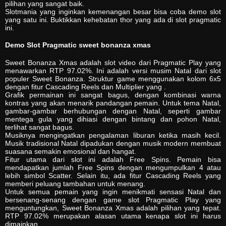
pilihan yang sangat baik.
Slotmania yang inginkan kemenangan besar bisa coba demo slot
yang satu ini. Buktikkan kehebatan thor yang ada di slot pragmatic
ini.
Demo Slot Pragmatic sweet bonanza xmas
Sweet Bonanza Xmas adalah slot video dari Pragmatic Play yang
menawarkan RTP 97.02%. Ini adalah versi musim Natal dari slot
populer Sweet Bonanza. Struktur game menggunakan kolom 6x5
dengan fitur Cascading Reels dan Multiplier yang .
Grafik permainan ini sangat bagus, dengan kombinasi warna
kontras yang akan menarik pandangan pemain. Untuk tema Natal,
gambar-gambar berhubungan dengan Natal, seperti gambar
mentega gula yang dihiasi dengan bintang dan pohon Natal,
terlihat sangat bagus.
Musiknya mengingatkan pengalaman liburan ketika masih kecil.
Musik tradisional Natal dipadukan dengan musik modern membuat
suasana semakin emosional dan hangat.
Fitur utama dari slot ini adalah Free Spins. Pemain bisa
mendapatkan jumlah Free Spins dengan mengumpulkan 4 atau
lebih simbol Scatter. Selain itu, ada fitur Cascading Reels yang
memberi peluang tambahan untuk menang.
Untuk semua pemain yang ingin menikmati sensasi Natal dan
bersenang-senang dengan game slot Pragmatic Play yang
menguntungkan, Sweet Bonanza Xmas adalah pilihan yang tepat.
RTP 97.02% merupakan alasan utama kenapa slot ini harus
dimainkan.