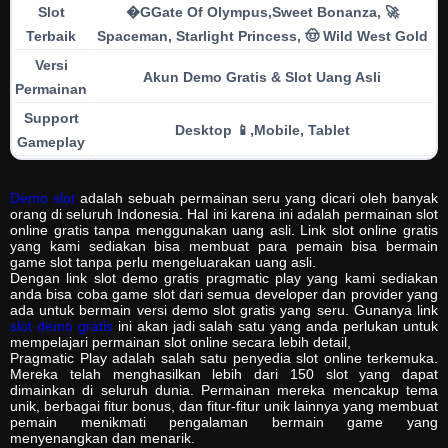
Slot
�GGate Of Olympus,Sweet Bonanza, 🚀
Terbaik
Spaceman, Starlight Princess, 🤠 Wild West Gold
Versi
Akun Demo Gratis & Slot Uang Asli
Permainan
Support
Desktop 📱,Mobile, Tablet
Gameplay
Demo slot
adalah sebuah permainan seru yang dicari oleh banyak
orang di seluruh Indonesia. Hal ini karena ini adalah permainan slot
online gratis tanpa menggunakan uang asli. Link slot online gratis
yang kami sediakan bisa membuat para pemain bisa bermain
game slot tanpa perlu mengeluarakan uang asli.
Dengan link slot demo gratis pragmatic play yang kami sediakan
anda bisa coba game slot dari semua developer dan provider yang
ada untuk bermain versi demo slot gratis yang seru. Gunanya link
slot demo gratis
ini akan jadi salah satu yang anda perlukan untuk
mempelajari permainan slot online secara lebih detail,
Pragmatic Play adalah salah satu penyedia slot online terkemuka.
Mereka telah menghasilkan lebih dari 150 slot yang dapat
dimainkan di seluruh dunia. Permainan mereka mencakup tema
unik, berbagai fitur bonus, dan fitur-fitur unik lainnya yang membuat
pemain menikmati pengalaman bermain game yang
menyenangkan dan menarik.