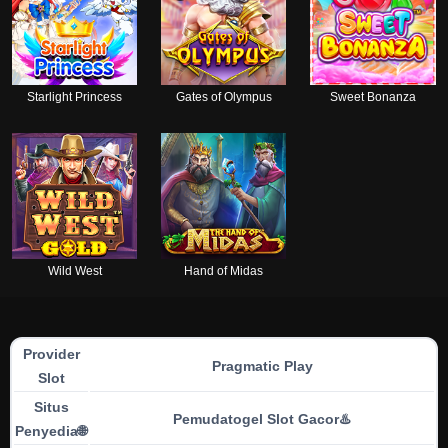
Starlight Princess
Gates of Olympus
Sweet Bonanza
Wild West
Hand of Midas
Provider
Pragmatic Play
Slot
Situs
Pemudatogel Slot Gacor♨️
Penyedia🌐