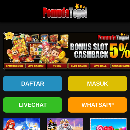
DAFTAR
MASUK
LIVECHAT
WHATSAPP